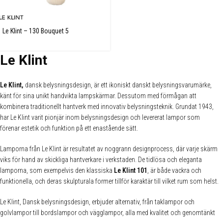
Le Klint – 130 Bouquet 5
Le Klint
Le Klint,
dansk belysningsdesign, är ett ikoniskt danskt belysningsvarumärke,
känt för sina unikt handvikta lampskärmar. Dessutom med förmågan att
kombinera traditionellt hantverk med innovativ belysningsteknik. Grundat 1943,
har Le Klint varit pionjär inom belysningsdesign och levererat lampor som
förenar estetik och funktion på ett enastående sätt.
Lamporna från Le Klint är resultatet av noggrann designprocess, där varje skärm
viks för hand av skickliga hantverkare i verkstaden. De tidlösa och eleganta
lamporna, som exempelvis den klassiska
Le Klint 101
, är både vackra och
funktionella, och deras skulpturala former tillför karaktär till vilket rum som helst.
Le Klint, Dansk belysningsdesign, erbjuder alternativ, från taklampor och
golvlampor till bordslampor och vägglampor, alla med kvalitet och genomtänkt