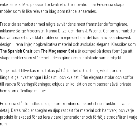
enkel estetik. Med passion för kvalitet och innovation har Fredericia skapat
möbler som är lika relevanta idag som när de lanserades.
Fredericia samarbetar med några av världens mest framstående formgivare,
inklusive Børge Mogensen, Nanna Ditzel och Hans J. Wegner. Genom samarbeten
har varumärket utvecklat möbler som representerar det bästa av skandinavisk
design – rena linjer, högkvalitativa material och avskalad elegans. Klassiker som
The Spanish Chair
och
The Mogensen Sofa
är exempel på deras förmåga att
skapa möbler som står emot tidens gång och blir älskade samlarobjekt.
Varje möbel tillverkas med fokus på hållbarhet och detaljer, vilket gör dem till
långsiktiga investeringar i både stil och kvalitet. Från eleganta stolar och soffor
till vackra förvaringslösningar, erbjuds en kollektion som passar såväl privata
hem som offentliga miljöer.
Fredericia står för tidlös design som kombinerar skönhet och funktion i varje
detalj. Deras möbler speglar en djup respekt för material och hantverk, och varje
produkt är skapad för att leva vidare i generationer och förhöja atmosfären i varje
rum.