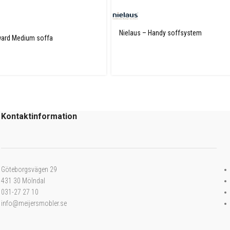
Nielaus – Handy soffsystem
ard Medium soffa
Kontaktinformation
Göteborgsvägen 29
431 30 Mölndal
031-27 27 10
info@meijersmobler.se