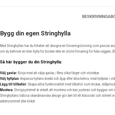
BESKRIVNING
AB
Bygg din egen Stringhylla
Med Stringhyllan har du friheten att designa en förvaringslösning som passar exak
om du behöver en liten hylla för böcker eller en större förvaring för hela väggen, l
Så här bygger du din Stringhylla:
Välj gavlar:
Börja med att välja gavlar, i flera olika färger och storlekar.
Välj hyllplan:
Anpassa hyllans bredd och djup efter dina behov, med hyllplan i olik
Lägg till tillbehör:
Skapa extra funktionalitet med tillbehör som krokar, skåpmodul
Montera:
Stringsystemet är enkelt att montera och kan justeras och byggas om 
Stringhyllans tidlösa skandinaviska design gör den till ett klassiskt och stilrent
arbetsrummet eller köket.