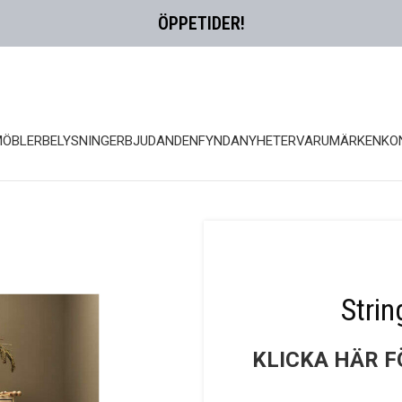
ÖPPETIDER!
MÖBLER
BELYSNING
ERBJUDANDEN
FYNDA
NYHETER
VARUMÄRKEN
KO
Stri
KLICKA HÄR F