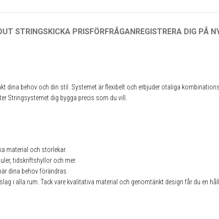
OUT STRING
SKICKA PRISFÖRFRÅGAN
REGISTRERA DIG PÅ 
t dina behov och din stil. Systemet är flexibelt och erbjuder otaliga kombination
åter Stringsystemet dig bygga precis som du vill.
a material och storlekar.
er, tidskriftshyllor och mer.
när dina behov förändras.
 inslag i alla rum. Tack vare kvalitativa material och genomtänkt design får du en