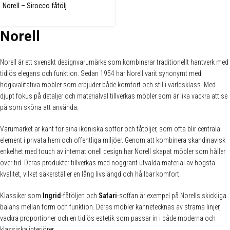
Norell – Sirocco fåtölj
Norell
Norell är ett svenskt designvarumärke som kombinerar traditionellt hantverk med
tidlös elegans och funktion. Sedan 1954 har Norell varit synonymt med
högkvalitativa möbler som erbjuder både komfort och stil i världsklass. Med
djupt fokus på detaljer och materialval tillverkas möbler som är lika vackra att se
✕
på som sköna att använda.
Varumärket är känt för sina ikoniska soffor och fåtöljer, som ofta blir centrala
element i privata hem och offentliga miljöer. Genom att kombinera skandinavisk
enkelhet med touch av internationell design har Norell skapat möbler som håller
över tid. Deras produkter tillverkas med noggrant utvalda material av högsta
kvalitet, vilket säkerställer en lång livslängd och hållbar komfort.
Klassiker som
Ingrid
-fåtöljen och
Safari
-soffan är exempel på Norells skickliga
balans mellan form och funktion. Deras möbler kännetecknas av strama linjer,
vackra proportioner och en tidlös estetik som passar in i både moderna och
klassiska interiörer.