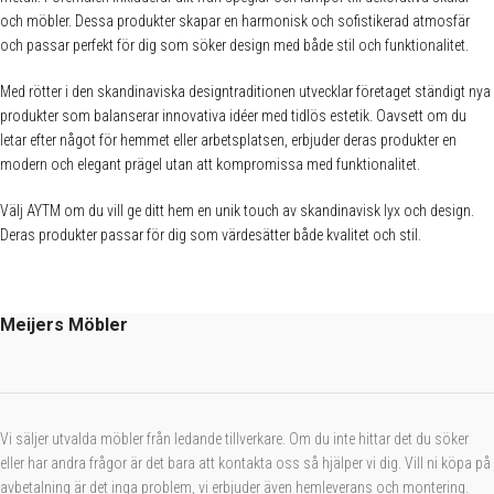
och möbler. Dessa produkter skapar en harmonisk och sofistikerad atmosfär
✕
och passar perfekt för dig som söker design med både stil och funktionalitet.
Med rötter i den skandinaviska designtraditionen utvecklar företaget ständigt nya
produkter som balanserar innovativa idéer med tidlös estetik. Oavsett om du
letar efter något för hemmet eller arbetsplatsen, erbjuder deras produkter en
modern och elegant prägel utan att kompromissa med funktionalitet.
Välj AYTM om du vill ge ditt hem en unik touch av skandinavisk lyx och design.
Deras produkter passar för dig som värdesätter både kvalitet och stil.
Meijers Möbler
Vi säljer utvalda möbler från ledande tillverkare. Om du inte hittar det du söker
eller har andra frågor är det bara att kontakta oss så hjälper vi dig. Vill ni köpa på
avbetalning är det inga problem, vi erbjuder även hemleverans och montering.