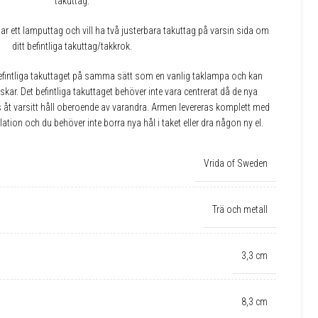
takuttag.
 ett lamputtag och vill ha två justerbara takuttag på varsin sida om
ditt befintliga takuttag/takkrok.
efintliga takuttaget på samma sätt som en vanlig taklampa och kan
nskar. Det befintliga takuttaget behöver inte vara centrerat då de nya
s åt varsitt håll oberoende av varandra. Armen levereras komplett med
llation och du behöver inte borra nya hål i taket eller dra någon ny el.
Vrida of Sweden
Trä och metall
3,3 cm
8,3 cm