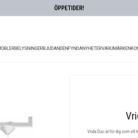
ÖPPETIDER!
MÖBLER
BELYSNING
ERBJUDANDEN
FYNDA
NYHETER
VARUMÄRKEN
KO
Vr
Vrida Duo är för dig som vill