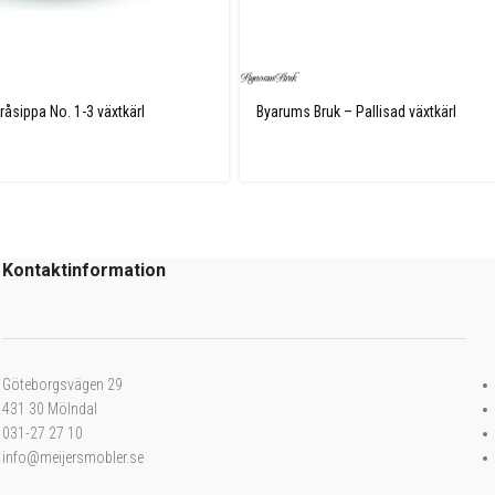
åsippa No. 1-3 växtkärl
Byarums Bruk – Pallisad växtkärl
Kontaktinformation
Göteborgsvägen 29
431 30 Mölndal
031-27 27 10
info@meijersmobler.se