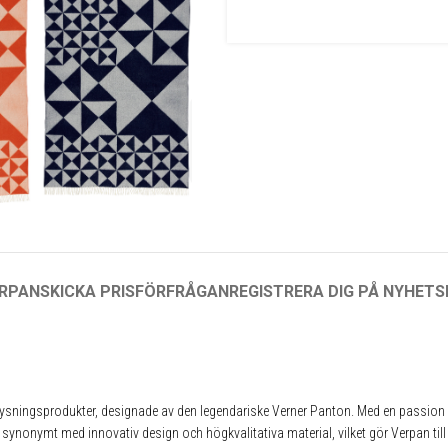
RPAN
SKICKA PRISFÖRFRÅGAN
REGISTRERA DIG PÅ NYHET
elysningsprodukter, designade av den legendariske Verner Panton. Med en passion f
nonymt med innovativ design och högkvalitativa material, vilket gör Verpan till e