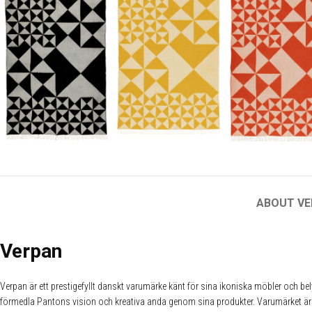
ABOUT VE
Verpan
Verpan är ett prestigefyllt danskt varumärke känt för sina ikoniska möbler och b
förmedla Pantons vision och kreativa anda genom sina produkter. Varumärket är sy