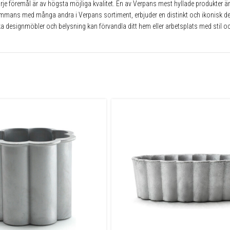
t varje föremål är av högsta möjliga kvalitet. En av Verpans mest hyllade produkte
mmans med många andra i Verpans sortiment, erbjuder en distinkt och ikonisk desig
 designmöbler och belysning kan förvandla ditt hem eller arbetsplats med stil o