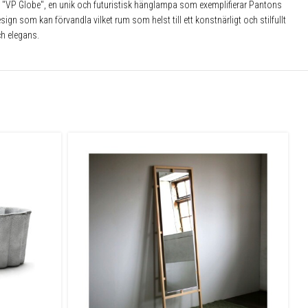
r är "VP Globe", en unik och futuristisk hänglampa som exemplifierar Pantons
n som kan förvandla vilket rum som helst till ett konstnärligt och stilfullt
ch elegans.