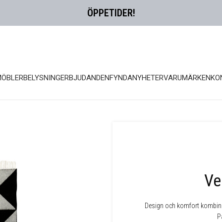
ÖPPETIDER!
MÖBLER
BELYSNING
ERBJUDANDEN
FYNDA
NYHETER
VARUMÄRKEN
KO
Ve
Design och komfort kombiner
P