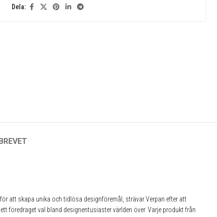
Dela:
✕
SBREVET
ör att skapa unika och tidlösa designföremål, strävar Verpan efter att
tt föredraget val bland designentusiaster världen över. Varje produkt från