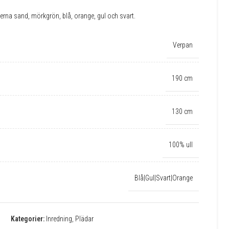
gerna sand, mörkgrön, blå, orange, gul och svart.
Verpan
190 cm
130 cm
100% ull
Blå|Gul|Svart|Orange
Kategorier:
Inredning
,
Plädar