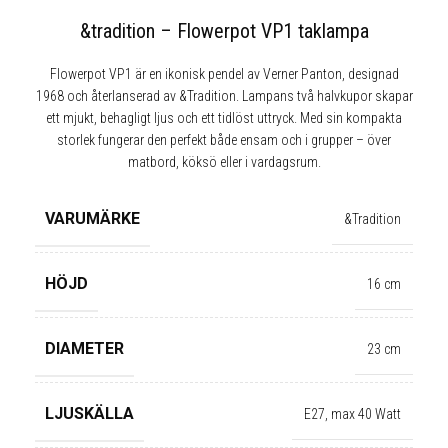
&tradition – Flowerpot VP1 taklampa
Flowerpot VP1 är en ikonisk pendel av Verner Panton, designad
1968 och återlanserad av &Tradition. Lampans två halvkupor skapar
ett mjukt, behagligt ljus och ett tidlöst uttryck. Med sin kompakta
storlek fungerar den perfekt både ensam och i grupper – över
matbord, köksö eller i vardagsrum.
VARUMÄRKE
&Tradition
HÖJD
16 cm
DIAMETER
23 cm
LJUSKÄLLA
E27, max 40 Watt