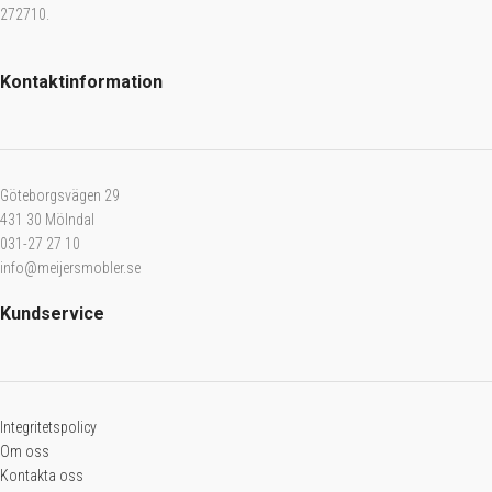
272710.
Kontaktinformation
Göteborgsvägen 29
431 30 Mölndal
031-27 27 10
info@meijersmobler.se
Kundservice
Integritetspolicy
Om oss
Kontakta oss