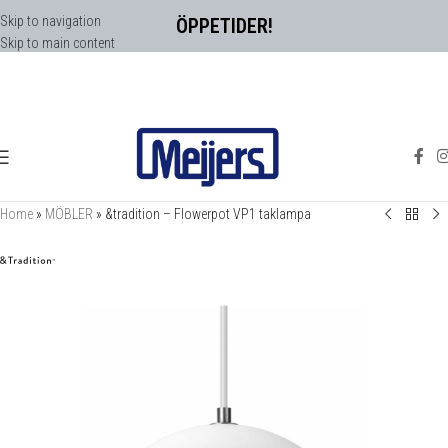
Skip to navigation
ÖPPETIDER!
Skip to main content
Home
»
MÖBLER
»
&tradition – Flowerpot VP1 taklampa