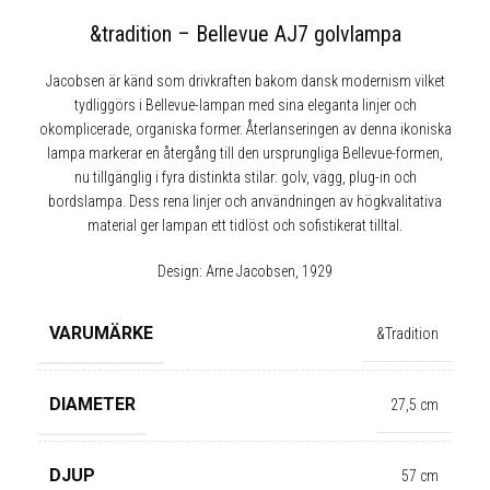
&tradition – Bellevue AJ7 golvlampa
Jacobsen är känd som drivkraften bakom dansk modernism vilket
tydliggörs i Bellevue-lampan med sina eleganta linjer och
okomplicerade, organiska former. Återlanseringen av denna ikoniska
lampa markerar en återgång till den ursprungliga Bellevue-formen,
nu tillgänglig i fyra distinkta stilar: golv, vägg, plug-in och
bordslampa. Dess rena linjer och användningen av högkvalitativa
material ger lampan ett tidlöst och sofistikerat tilltal.
Design: Arne Jacobsen, 1929
VARUMÄRKE
&Tradition
DIAMETER
27,5 cm
DJUP
57 cm