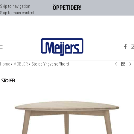
Skip to navigation
ÖPPETIDER!
Skip to main content
Home
»
MÖBLER
»
Stolab Yngve soffbord