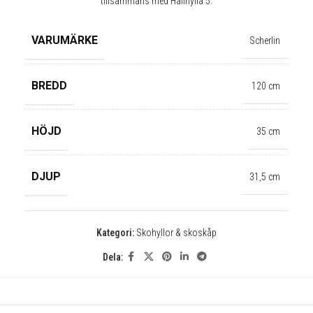
tillsammans med Hallhylla 5.
VARUMÄRKE
Scherlin
BREDD
120 cm
HÖJD
35 cm
DJUP
31,5 cm
✕
Kategori:
Skohyllor & skoskåp
Dela: