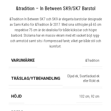
&tradition – In Between SK9/SK7 Barstol
&Tradition In Between SK7 och SK9 är eleganta barstolar designade
av Sami Kallio för &Tradition år 2017. Med sina sitthöjder på 65 cm
respektive 75 cm är de idealiska för både köksöar och högre
barbord. Stolarna har en massiv ekram med ett vackert böjt rygg-
och armstöd samt sits i formpressad fanér, vilket ger både stil och
komfort.
VARUMÄRKE
&Tradition
Oljad ek, Svartlackad ek
TRÄSLAG/YTBEHANDLING
eller Rökt ek
HÖJD
102 cm
,
92 cm