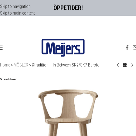
Skip to navigation
ÖPPETIDER!
Skip to main content
Home
»
MÖBLER
»
&tradition – In Between SK9/SK7 Barstol