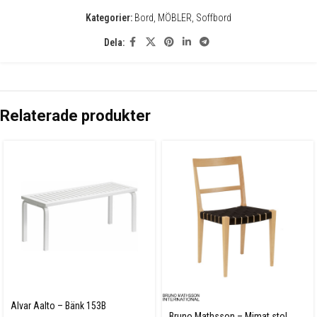
Kategorier:
Bord
,
MÖBLER
,
Soffbord
Dela:
Relaterade produkter
Alvar Aalto – Bänk 153B
Bruno Mathsson – Mimat stol