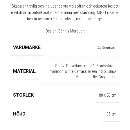
Skapa en trevlig och inbjudande yta vid soffan och dekorera bordet
med dina favoritdekorationer för ännu mer stämning. NINETY-serien
består av bord i flera storlekar, ramar och färger.
Design: Dennis Marquart
VARUMÄRKE
Ox Denmarq
Stativ: Pulverlackerat stål Bordsskiva i
MATERIAL
marmor: White Carrara, Green indio, Black
Marquina eller Grey Italian
STORLEK
80 x 80 cm
HÖJD
35 cm
✕