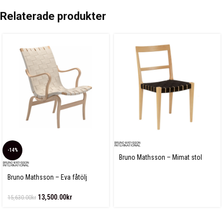
Relaterade produkter
-14%
Bruno Mathsson – Mimat stol
Bruno Mathsson – Eva fåtölj
Linnegjord
13,500.00
kr
15,630.00
kr