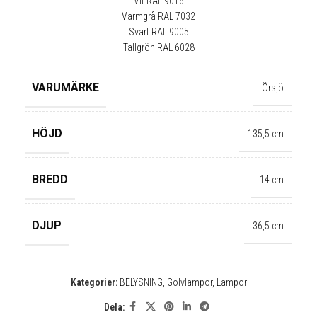
Vit RAL 9016
Varmgrå RAL 7032
Svart RAL 9005
Tallgrön RAL 6028
✕
VARUMÄRKE
Örsjö
HÖJD
135,5 cm
BREDD
14 cm
DJUP
36,5 cm
Kategorier:
BELYSNING
,
Golvlampor
,
Lampor
Dela: