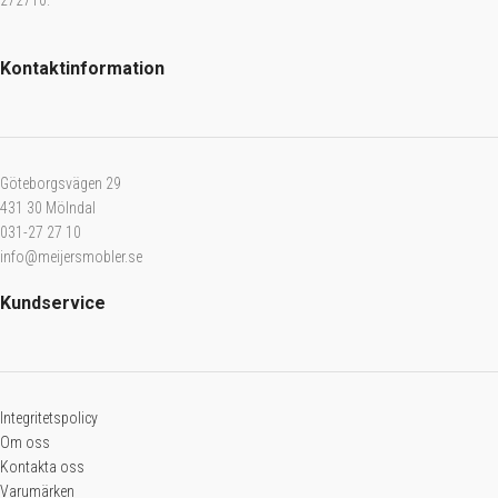
272710.
Kontaktinformation
Göteborgsvägen 29
431 30 Mölndal
031-27 27 10
info@meijersmobler.se
Kundservice
Integritetspolicy
Om oss
Kontakta oss
Varumärken