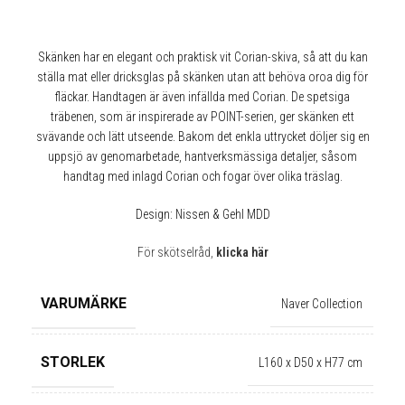
Skänken har en elegant och praktisk vit Corian-skiva, så att du kan
ställa mat eller dricksglas på skänken utan att behöva oroa dig för
fläckar. Handtagen är även infällda med Corian. De spetsiga
träbenen, som är inspirerade av POINT-serien, ger skänken ett
svävande och lätt utseende. Bakom det enkla uttrycket döljer sig en
uppsjö av genomarbetade, hantverksmässiga detaljer, såsom
handtag med inlagd Corian och fogar över olika träslag.
Design: Nissen & Gehl MDD
För skötselråd,
klicka här
VARUMÄRKE
Naver Collection
STORLEK
L160 x D50 x H77 cm