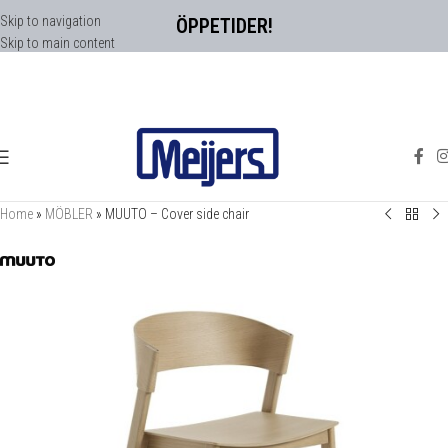
Skip to navigation
ÖPPETIDER!
Skip to main content
Home
»
MÖBLER
»
MUUTO – Cover side chair