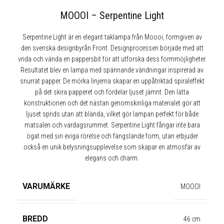
MOOOI – Serpentine Light
Serpentine Light är en elegant taklampa från Moooi, formgiven av
den svenska designbyrån Front. Designprocessen började med att
vrida och vända en pappersbit för att utforska dess formmöjligheter.
Resultatet blev en lampa med spännande vändningar inspirerad av
snurrat papper. De mörka linjerna skapar en uppåtriktad spiraleffekt
på det skira papperet och fördelar ljuset jämnt. Den lätta
konstruktionen och det nästan genomskinliga materialet gör att
ljuset sprids utan att blända, vilket gör lampan perfekt för både
matsalen och vardagsrummet. Serpentine Light fångar inte bara
ögat med sin eviga rörelse och fängslande form, utan erbjuder
också en unik belysningsupplevelse som skapar en atmosfär av
elegans och charm.
VARUMÄRKE
MOOOI
BREDD
46 cm