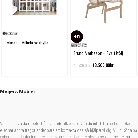
-14%
Boknäs – Villinki bokhylla
Bruno Mathsson – Eva fåtölj
Linnegjord
13,500.00
kr
15,630.00
kr
Meijers Möbler
Vi säljer utvalda möbler från ledande tillverkare. Om du inte hittar det du söker
eller har andra frågor är det bara att kontakta oss så hjälper vi dig. Vill ni köpa på
avbetalning är det inga problem, vi erbjuder även hemleverans och montering.