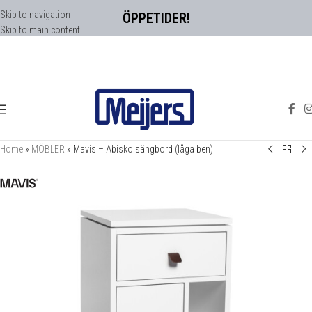
Skip to navigation
ÖPPETIDER!
Skip to main content
Home
»
MÖBLER
»
Mavis – Abisko sängbord (låga ben)