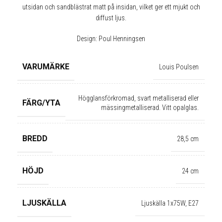
utsidan och sandblästrat matt på insidan, vilket ger ett mjukt och
diffust ljus.
Design: Poul Henningsen
VARUMÄRKE
Louis Poulsen
Högglansförkromad, svart metalliserad eller
FÄRG/YTA
mässingmetalliserad. Vitt opalglas.
BREDD
28,5 cm
HÖJD
24 cm
✕
LJUSKÄLLA
Ljuskälla 1x75W, E27