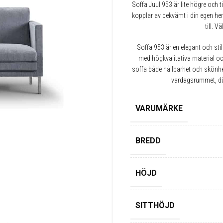
Soffa Juul 953 är lite högre och t
kopplar av bekvämt i din egen he
till. 
Soffa 953 är en elegant och st
med högkvalitativa material och
soffa både hållbarhet och skönhet
vardagsrummet, dä
VARUMÄRKE
BREDD
HÖJD
SITTHÖJD