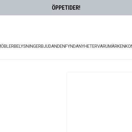
ÖPPETIDER!
MÖBLER
BELYSNING
ERBJUDANDEN
FYNDA
NYHETER
VARUMÄRKEN
KO