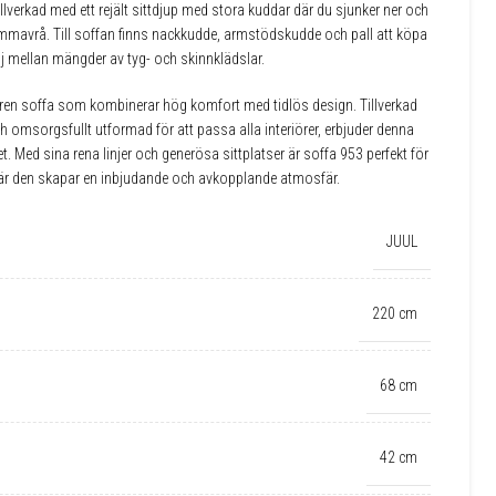
illverkad med ett rejält sittdjup med stora kuddar där du sjunker ner och
mmavrå. Till soffan finns nackkudde, armstödskudde och pall att köpa
Välj mellan mängder av tyg- och skinnklädslar.
ilren soffa som kombinerar hög komfort med tidlös design. Tillverkad
 omsorgsfullt utformad för att passa alla interiörer, erbjuder denna
. Med sina rena linjer och generösa sittplatser är soffa 953 perfekt för
r den skapar en inbjudande och avkopplande atmosfär.
JUUL
220 cm
68 cm
42 cm