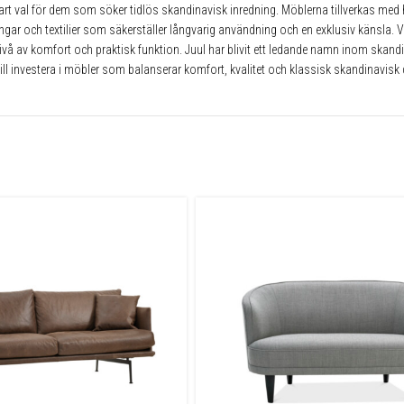
klart val för dem som söker tidlös skandinavisk inredning. Möblerna tillverkas med 
ar och textilier som säkerställer långvarig användning och en exklusiv känsla. Varje
nivå av komfort och praktisk funktion. Juul har blivit ett ledande namn inom skan
ll investera i möbler som balanserar komfort, kvalitet och klassisk skandinavisk 