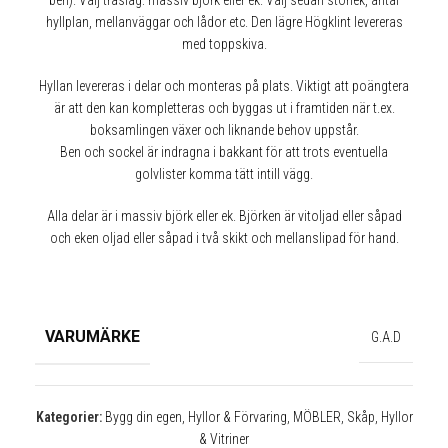
ben). Välj träslag: massiv björk eller ek. Välj sedan storlek, antal
hyllplan, mellanväggar och lådor etc. Den lägre Högklint levereras
med toppskiva.
Hyllan levereras i delar och monteras på plats. Viktigt att poängtera
är att den kan kompletteras och byggas ut i framtiden när t.ex.
boksamlingen växer och liknande behov uppstår.
Ben och sockel är indragna i bakkant för att trots eventuella
✕
golvlister komma tätt intill vägg.
Alla delar är i massiv björk eller ek. Björken är vitoljad eller såpad
och eken oljad eller såpad i två skikt och mellanslipad för hand.
VARUMÄRKE
G.A.D
Kategorier:
Bygg din egen
,
Hyllor & Förvaring
,
MÖBLER
,
Skåp, Hyllor
& Vitriner