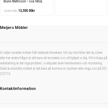
Bruno Mathsson – Eva fåtölj
Linnegjord
13,500.00
kr
15,630.00
kr
Meijers Möbler
Vi säljer utvalda möbler från ledande tillverkare. Om du inte hittar det du söker
eller har andra frågor är det bara att kontakta oss så hjälper vi dig. Vill ni köpa på
avbetalning är det inga problem, vi erbjuder även hemleverans och montering.
Skall du beställa möbler är det bara att komma in i butiken eller ringa oss på 031-
272710.
Kontaktinformation