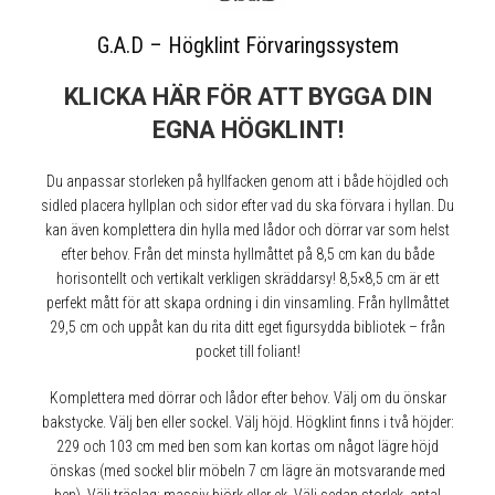
G.A.D – Högklint Förvaringssystem
KLICKA HÄR FÖR ATT BYGGA DIN
EGNA HÖGKLINT!
Du anpassar storleken på hyllfacken genom att i både höjdled och
sidled placera hyllplan och sidor efter vad du ska förvara i hyllan. Du
kan även komplettera din hylla med lådor och dörrar var som helst
efter behov. Från det minsta hyllmåttet på 8,5 cm kan du både
horisontellt och vertikalt verkligen skräddarsy! 8,5×8,5 cm är ett
perfekt mått för att skapa ordning i din vinsamling. Från hyllmåttet
29,5 cm och uppåt kan du rita ditt eget figursydda bibliotek – från
pocket till foliant!
Komplettera med dörrar och lådor efter behov. Välj om du önskar
bakstycke. Välj ben eller sockel. Välj höjd. Högklint finns i två höjder:
229 och 103 cm med ben som kan kortas om något lägre höjd
önskas (med sockel blir möbeln 7 cm lägre än motsvarande med