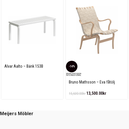
Alvar Aalto – Bänk 153B
-14%
Bruno Mathsson – Eva fåtölj
Linnegjord
13,500.00
kr
15,630.00
kr
Meijers Möbler