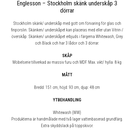
Englesson – Stockholm skänk underskåp 3
dörrar
Stockholm skänk/ underskåp med gott om förvaring för glas och
finporslin. Skänken/ underskåpet kan placeras med eller utan Vitrin-/
överskåp. Skänken/ underskåpet erbjuds i färgerna Whitewash, Grey
och Black och har 3 lådor och 3 dörrar.
SKÅP
Möbelserie tillverkad av massiv furu och MDF. Max. vikt/ hylla: 8 kg
MÅTT
Bredd: 151 cm, höjd: 93 cm, djup: 48 cm
YTBEHANDLING
Whitewash (WW)
Produkterna är handmålade med två lager vattenbaserad grundfärg.
Extra skyddslack på toppskivor.