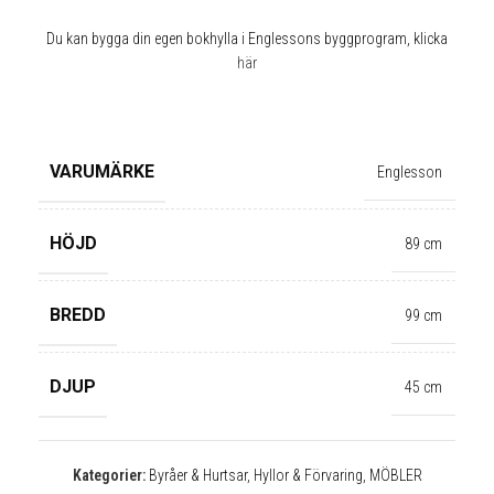
Du kan bygga din egen bokhylla i Englessons byggprogram, klicka
här
✕
VARUMÄRKE
Englesson
HÖJD
89 cm
BREDD
99 cm
DJUP
45 cm
Kategorier:
Byråer & Hurtsar
,
Hyllor & Förvaring
,
MÖBLER