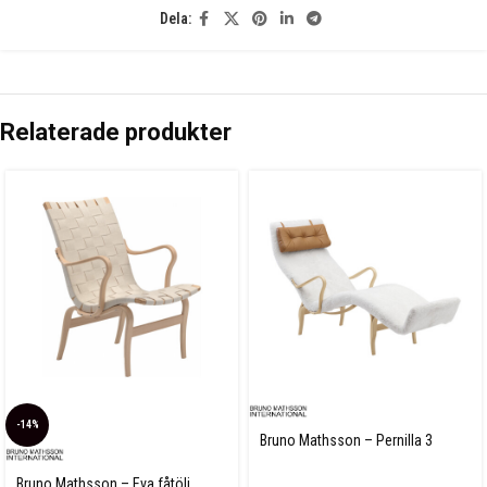
Dela:
Relaterade produkter
-14%
Bruno Mathsson – Pernilla 3
Fårskinn
Bruno Mathsson – Eva fåtölj