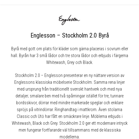
Englesson – Stockholm 2.0 Byrå
Byrå med gott om plats för kläder som gärna placeras i sovrum eller
hall. Byrån har 3 små lådor och tre stora lådor och erbjuds i färgerna
Whitewash, Grey och Black.
Stockholm 2.0 – Englesson presenterar en ny nättare version av
Englessons klassiska möbelserie Stockholm. Samma rena linjer
med ursprung från traditionellt svenskt hantverk och med nya
detaljer; smalare ben med två spårningar istället för tre, tunnare
bordsskivor, dörrar med mindre markerade speglar och enklare
spröjs på vitrindörrar. Ringhandtag i mattkrom. Även stolarna
Classic och Utö har fått en smäckrare linje. Möblerna erbjuds i
Whitewash, Black och Grey. Stockholm 2.0 ger ett modernare intryck
men fungerar fortfarande väl tillsammans med de klassiska
modellerna.