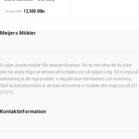
Linnegjord
13,500.00
kr
15,630.00
kr
Meijers Möbler
Vi säljer utvalda möbler från ledande tillverkare. Om du inte hittar det du söker
eller har andra frågor är det bara att kontakta oss så hjälper vi dig. Vill ni köpa på
avbetalning är det inga problem, vi erbjuder även hemleverans och montering.
Skall du beställa möbler är det bara att komma in i butiken eller ringa oss på 031-
272710.
Kontaktinformation