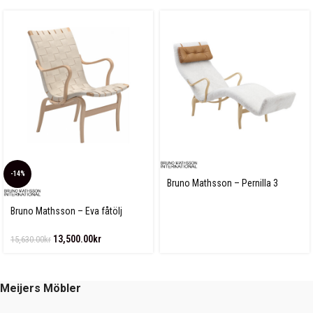
-14%
Bruno Mathsson – Pernilla 3
Fårskinn
Bruno Mathsson – Eva fåtölj
Linnegjord
13,500.00
kr
15,630.00
kr
Meijers Möbler