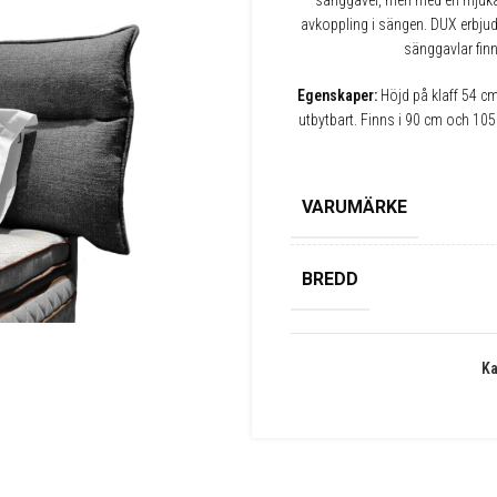
sänggavel, men med en mjukare
avkoppling i sängen. DUX erbjud
sänggavlar finn
Egenskaper:
Höjd på klaff 54 cm.
utbytbart. Finns i 90 cm och 105
VARUMÄRKE
BREDD
Ka