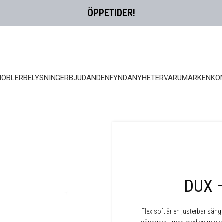
ÖPPETIDER!
MÖBLER
BELYSNING
ERBJUDANDEN
FYNDA
NYHETER
VARUMÄRKEN
KO
DUX –
Flex soft är en justerbar säng