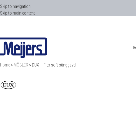
Skip to navigation
Skip to main content
Home
»
MÖBLER
»
DUX – Flex soft sänggavel