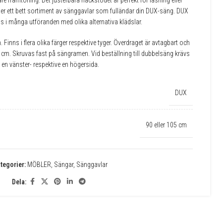
 framtoning. Det justerbara nackstödet är perfekt för läsning eller
er ett bett sortiment av sänggavlar som fulländar din DUX-säng. DUX
s i många utföranden med olika alternativa klädslar.
 Finns i flera olika färger respektive tyger. Överdraget är avtagbart och
 cm. Skruvas fast på sängramen. Vid beställning till dubbelsäng krävs
en vänster- respektive en högersida.
DUX
90 eller 105 cm
tegorier:
MÖBLER
,
Sängar
,
Sänggavlar
Dela: