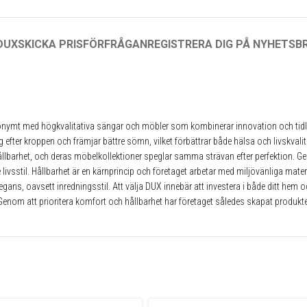
DUX
SKICKA PRISFÖRFRÅGAN
REGISTRERA DIG PÅ NYHETSB
onymt med högkvalitativa sängar och möbler som kombinerar innovation och tidlös
r kroppen och främjar bättre sömn, vilket förbättrar både hälsa och livskvalitet. F
hållbarhet, och deras möbelkollektioner speglar samma strävan efter perfektion. 
 livsstil. Hållbarhet är en kärnprincip och företaget arbetar med miljövänliga mate
legans, oavsett inredningsstil. Att välja DUX innebär att investera i både ditt hem 
Genom att prioritera komfort och hållbarhet har företaget således skapat produkter