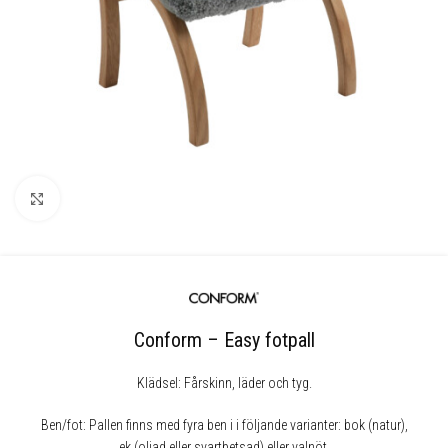
Klicka för att förstora
Conform – Easy fotpall
Klädsel: Fårskinn, läder och tyg.
Ben/fot: Pallen finns med fyra ben i i följande varianter: bok (natur),
ek (oljad eller svartbetsad) eller valnöt.