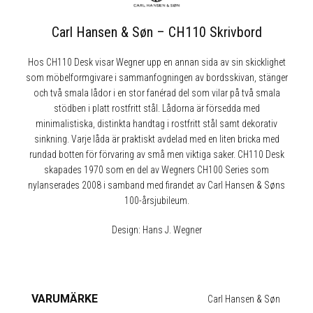
Carl Hansen & Søn – CH110 Skrivbord
Hos CH110 Desk visar Wegner upp en annan sida av sin skicklighet
som möbelformgivare i sammanfogningen av bordsskivan, stänger
och två smala lådor i en stor fanérad del som vilar på två smala
stödben i platt rostfritt stål. Lådorna är försedda med
minimalistiska, distinkta handtag i rostfritt stål samt dekorativ
sinkning. Varje låda är praktiskt avdelad med en liten bricka med
rundad botten för förvaring av små men viktiga saker. CH110 Desk
skapades 1970 som en del av Wegners CH100 Series som
nylanserades 2008 i samband med firandet av Carl Hansen & Søns
100-årsjubileum.
Design: Hans J. Wegner
VARUMÄRKE
Carl Hansen & Søn