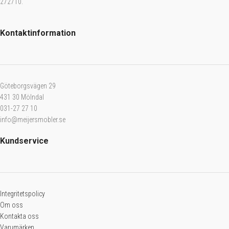
272710.
Kontaktinformation
Göteborgsvägen 29
431 30 Mölndal
031-27 27 10
info@meijersmobler.se
Kundservice
Integritetspolicy
Om oss
Kontakta oss
Varumärken