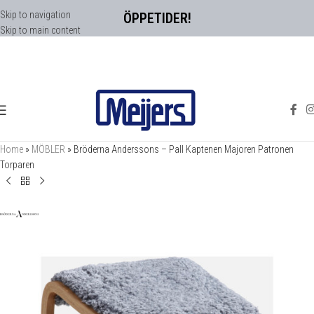
Skip to navigation
ÖPPETIDER!
Skip to main content
Home
»
MÖBLER
»
Bröderna Anderssons – Pall Kaptenen Majoren Patronen
Torparen