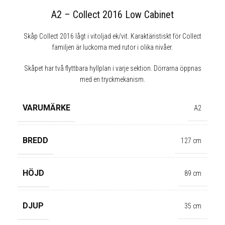
A2 – Collect 2016 Low Cabinet
Skåp Collect 2016 lågt i vitoljad ek/vit. Karaktäristiskt för Collect
familjen är
luckorna med rutor i olika nivåer.
Skåpet har två flyttbara hyllplan i varje sektion. Dörrarna öppnas
med en tryckmekanism.
VARUMÄRKE
A2
BREDD
127 cm
HÖJD
89 cm
✕
DJUP
35 cm